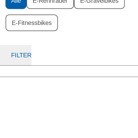
Alle
E-Rennräder
E-Gravelbikes
E-Fitnessbikes
FILTER