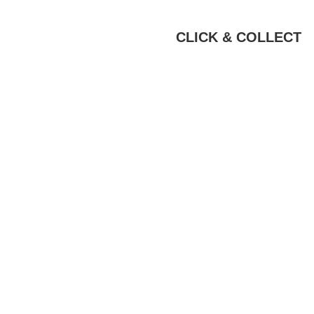
CLICK & COLLECT
BIKE-LEASIN
EINFACH UND PREISGÜNSTIG ZUM NEU