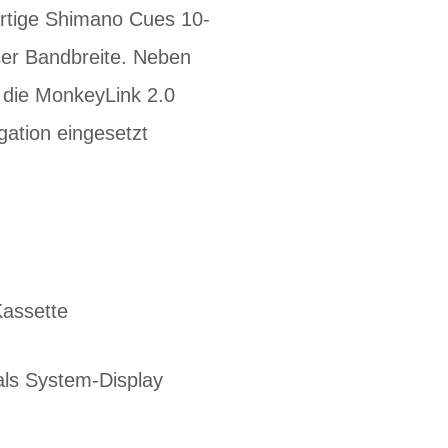
ertige Shimano Cues 10-
ßer Bandbreite. Neben
r die MonkeyLink 2.0
gation eingesetzt
assette
als System-Display