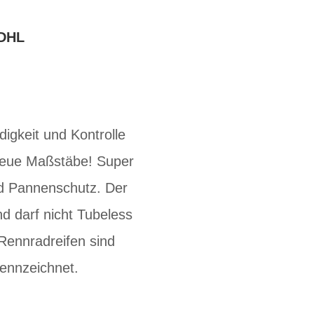
DHL
keit und Kontrolle
neue Maßstäbe! Super
d Pannenschutz. Der
nd darf nicht Tubeless
nnradreifen sind
kennzeichnet.