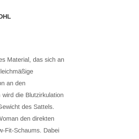
DHL
hes Material, das sich an
gleichmäßige
on an den
ird die Blutzirkulation
Gewicht des Sattels.
 Woman den direkten
w-Fit-Schaums. Dabei