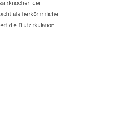
Gesäßknochen der
picht als herkömmliche
t die Blutzirkulation