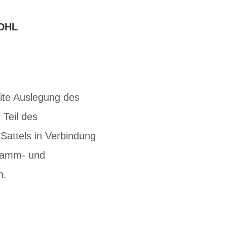
DHL
eite Auslegung des
 Teil des
Sattels in Verbindung
 Damm- und
h.