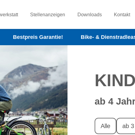
werkstatt
Stellenanzeigen
Downloads
Kontakt
Bestpreis Garantie!
Bike- & Dienstradlea
KIN
ab 4 Jah
Alle
ab 3