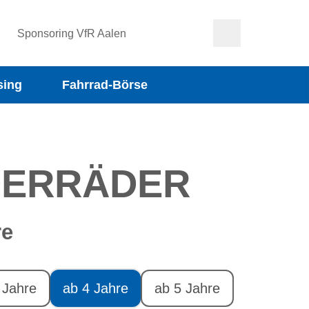
Sponsoring VfR Aalen
sing
Fahrrad-Börse
DERRÄDER
re
 Jahre
ab 4 Jahre
ab 5 Jahre